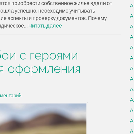
мятся приобрести собственное жилье вдали от
А
прошла успешно, необходимо учитывать
А
ие аспекты и проверку документов. Почему
идическое…
Читать далее
А
А
А
бои с героями
А
я оформления
А
А
А
мментарий
А
А
А
А