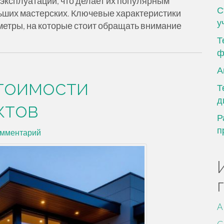
эксплуатации, что делает их популярным
С
ьших мастерских. Ключевые характеристики
у
етры, на которые стоит обращать внимание
Т
ф
А
стоимости
Т
д
ктов
Р
п
омментарий
A