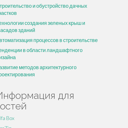
троительство и обустройство дачных
частков
ехнологии создания зеленых крыш и
асадов зданий
втоматизация процессов в строительстве
енденции в области ландшафтного
изайна
азвитие методов архитектурного
роектирования
Информация для
гостей
lfa Box