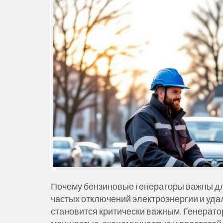
ж
и
м
о
м
у
Почему бензиновые генераторы важны дл
частых отключений электроэнергии и уда
становится критически важным. Генерато