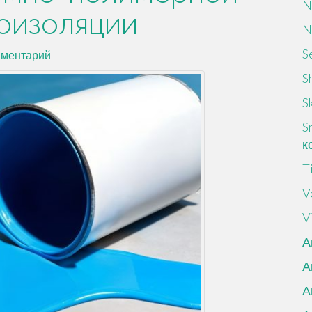
N
роизоляции
N
S
мментарий
S
Sk
S
к
T
V
V
А
А
А