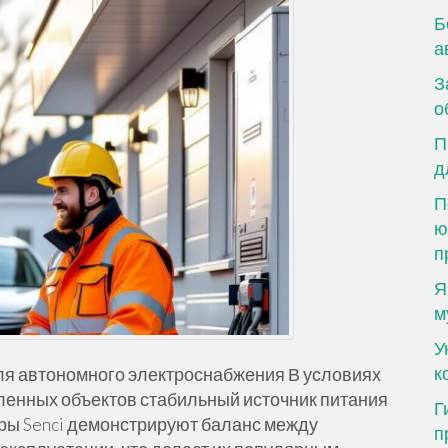
Б
а
З
о
П
д
П
ю
п
Я
м
У
к
я автономного электроснабжения В условиях
ленных объектов стабильный источник питания
Г
ры Senci демонстрируют баланс между
п