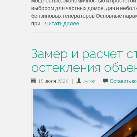
мощностью, экономичностью и простотой 
выбором для частных домов, дач и небол
бензиновых генераторов Основные парам
при…
Читать далее
Замер и расчет 
остекления объе
15 июля 2026
|
Avtor
|
Оставить к