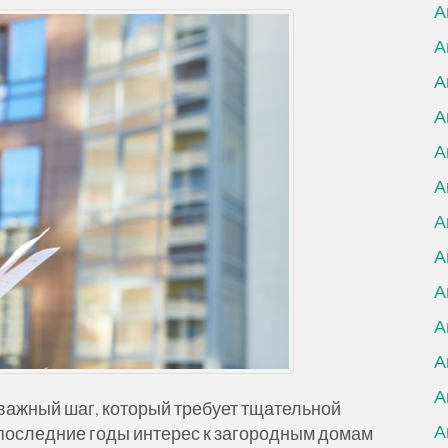
А
А
А
А
А
А
А
А
А
А
А
А
важный шаг, который требует тщательной
А
 последние годы интерес к загородным домам