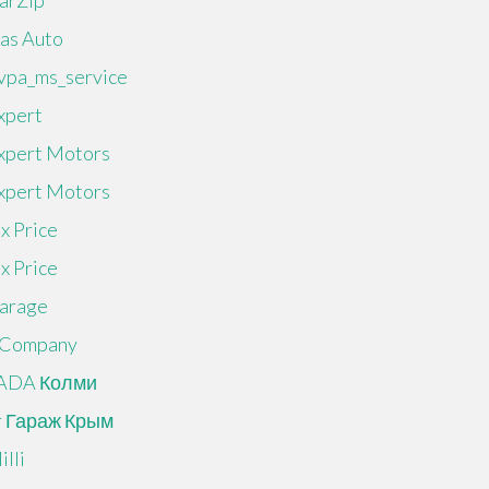
arZip
as Auto
vpa_ms_service
xpert
xpert Motors
xpert Motors
ix Price
ix Price
arage
 Company
ADA Колми
r Гараж Крым
illi