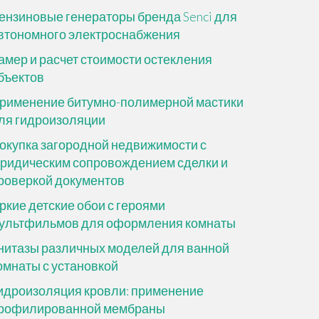
ензиновые генераторы бренда Senci для
втономного электроснабжения
амер и расчет стоимости остекления
бъектов
рименение битумно-полимерной мастики
ля гидроизоляции
окупка загородной недвижимости с
ридическим сопровождением сделки и
роверкой документов
ркие детские обои с героями
ультфильмов для оформления комнаты
нитазы различных моделей для ванной
омнаты с установкой
идроизоляция кровли: применение
рофилированной мембраны