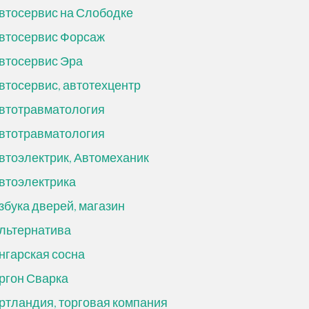
втосервис на Слободке
втосервис Форсаж
втосервис Эра
втосервис, автотехцентр
втотравматология
втотравматология
втоэлектрик, Автомеханик
втоэлектрика
збука дверей, магазин
льтернатива
нгарская сосна
ргон Сварка
ртландия, торговая компания