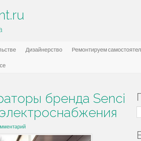
t.ru
а
льстве
Дизайнерство
Ремонтируем самостояте
се
раторы бренда Senci
 электроснабжения
Н
омментарий