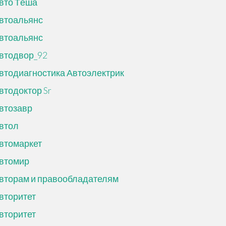
вто Тёша
втоальянс
втоальянс
втодвор_92
втодиагностика Автоэлектрик
втодоктор Sr
втозавр
втол
втомаркет
втомир
вторам и правообладателям
вторитет
вторитет