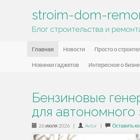
stroim-dom-remon
Блог строительства и ремонт
Основное
П
stroim-dom-remont.ru
Главная
Новости
Просто о строите
е
меню
р
Новинки гаджетов
Интересное о бизне
е
й
т
и
Бензиновые гене
к
с
для автономного
о
д
26 июля 2026
|
Avtor
|
Оставить к
е
р