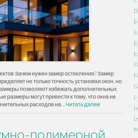
C
D
E
E
E
E
F
ъектов Зачем нужен замер остекления? Замер
F
ределяет не только точность установки окон, но
G
 замеры позволяют избежать дополнительных
е размеры могут привести к тому, что окна не
L
олнительных расходов на…
Читать далее
L
L
M
умно-полимерной