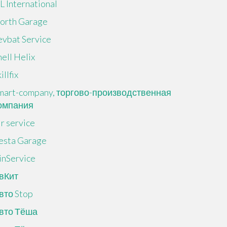
L International
orth Garage
evbat Service
hell Helix
illfix
mart-company, торгово-производственная
омпания
ir service
esta Garage
inService
вКит
вто Stop
вто Тёша