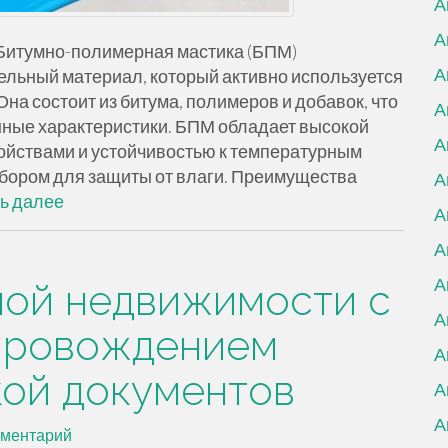
А
А
 Битумно-полимерная мастика (БПМ)
А
ельный материал, который активно используется
на состоит из битума, полимеров и добавок, что
А
нные характеристики. БПМ обладает высокой
А
йствами и устойчивостью к температурным
ыбором для защиты от влаги. Преимущества
А
ь далее
А
А
А
ной недвижимости с
А
провождением
А
кой документов
А
А
мментарий