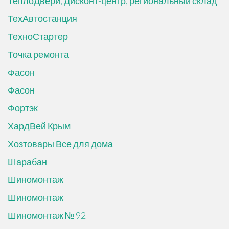
ТеплоДвери, Дисконт-центр, региональный склад
ТехАвтостанция
ТехноСтартер
Точка ремонта
Фасон
Фасон
Фортэк
ХардВей Крым
Хозтовары Все для дома
Шарабан
Шиномонтаж
Шиномонтаж
Шиномонтаж № 92