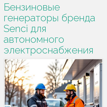
е
Бензиновые
р
генераторы бренда
ж
и
Senci для
м
о
автономного
м
у
электроснабжения