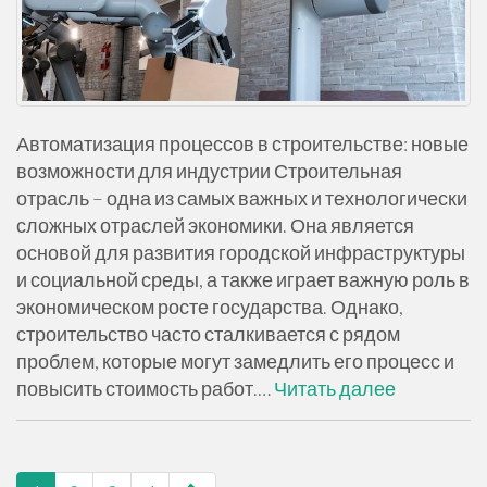
Автоматизация процессов в строительстве: новые
возможности для индустрии Строительная
отрасль – одна из самых важных и технологически
сложных отраслей экономики. Она является
основой для развития городской инфраструктуры
и социальной среды, а также играет важную роль в
экономическом росте государства. Однако,
строительство часто сталкивается с рядом
проблем, которые могут замедлить его процесс и
повысить стоимость работ.…
Читать далее
навигация