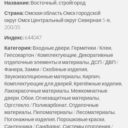
Название:
Восточный, стройгород
е
р
Страна:
Омская область Омск городской
ж
округ Омск Центральный округ Северная 5-я,
и
200/35
м
Индекс:
644047
о
м
Категория:
Входные двери, Герметики / Клеи,
у
Гипсокартон / Комплектующие, Декоративные
отделочные элементы и материалы, ДСП / ДВП /
Фанера, Замки / Скобяные изделия,
Звукоизоляционные материалы, Кирпич,
Комплектующие для дверей, Крепёжные изделия,
Лакокрасочные материалы, Межкомнатные
двери, Обои, Огнезащитные материалы,
Оргстекло / Поликарбонат, Отделочные
материалы, Пиломатериалы / Лесоматериалы,
Погонажные изделия, Порошковые краски,
Сантехника / Санфаянс, Системы отопления /