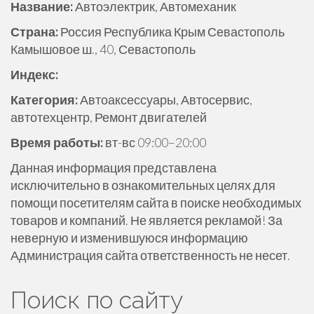
Название:
Автоэлектрик, Автомеханик
е
р
Страна:
Россия Республика Крым Севастополь
ж
Камышовое ш., 40, Севастополь
и
Индекс:
м
о
Категория:
Автоаксессуары, Автосервис,
м
автотехцентр, Ремонт двигателей
у
Время работы:
вт-вс 09:00–20:00
Данная информация представлена
исключительно в ознакомительных целях для
помощи посетителям сайта в поиске необходимых
товаров и компаний. Не является рекламой! За
неверную и изменившуюся информацию
Администрация сайта ответственность не несет.
Поиск по сайту