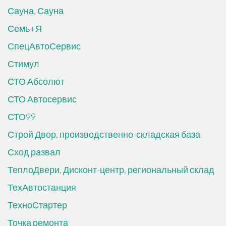
Сауна, Сауна
Семь+Я
СпецАвтоСервис
Стимул
СТО Абсолют
СТО Автосервис
СТО99
Строй Двор, производственно-складская база
Сход развал
ТеплоДвери, Дисконт-центр, региональный склад
ТехАвтостанция
ТехноСтартер
Точка ремонта