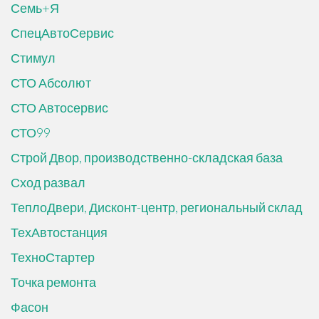
Семь+Я
СпецАвтоСервис
Стимул
СТО Абсолют
СТО Автосервис
СТО99
Строй Двор, производственно-складская база
Сход развал
ТеплоДвери, Дисконт-центр, региональный склад
ТехАвтостанция
ТехноСтартер
Точка ремонта
Фасон