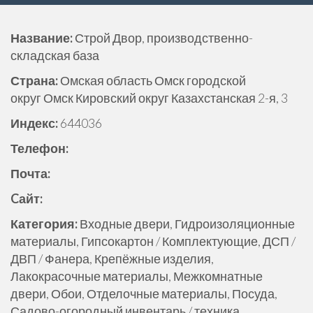
е
р
Название:
Строй Двор, производственно-
ж
складская база
и
м
Страна:
Омская область Омск городской
о
округ Омск Кировский округ Казахстанская 2-я, 3
м
Индекс:
644036
у
Телефон:
Почта:
Cайт:
Категория:
Входные двери, Гидроизоляционные
материалы, Гипсокартон / Комплектующие, ДСП /
ДВП / Фанера, Крепёжные изделия,
Лакокрасочные материалы, Межкомнатные
двери, Обои, Отделочные материалы, Посуда,
Садово-огородный инвентарь / техника,