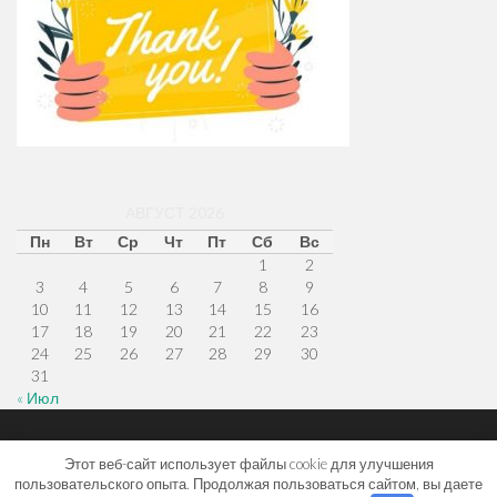
АВГУСТ 2026
Пн
Вт
Ср
Чт
Пт
Сб
Вс
1
2
3
4
5
6
7
8
9
10
11
12
13
14
15
16
17
18
19
20
21
22
23
24
25
26
27
28
29
30
31
« Июл
Меню
Наверх
Главная
Этот веб-сайт использует файлы cookie для улучшения
пользовательского опыта. Продолжая пользоваться сайтом, вы даете
© 2026
stroim-dom-remont.ru
.
тема от
XtremelySocial
.