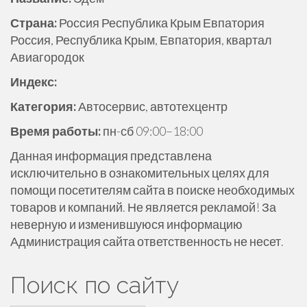
е
Страна:
Россия Республика Крым Евпатория
р
Россия, Республика Крым, Евпатория, квартал
ж
Авиагородок
и
м
Индекс:
о
Категория:
Автосервис, автотехцентр
м
у
Время работы:
пн-сб 09:00–18:00
Данная информация представлена
исключительно в ознакомительных целях для
помощи посетителям сайта в поиске необходимых
товаров и компаний. Не является рекламой! За
неверную и изменившуюся информацию
Администрация сайта ответственность не несет.
Поиск по сайту