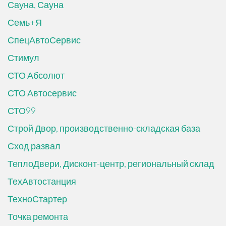
Сауна, Сауна
Семь+Я
СпецАвтоСервис
Стимул
СТО Абсолют
СТО Автосервис
СТО99
Строй Двор, производственно-складская база
Сход развал
ТеплоДвери, Дисконт-центр, региональный склад
ТехАвтостанция
ТехноСтартер
Точка ремонта