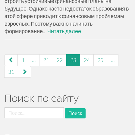
строить устойчивые финансовые планы на
будущее. Однако часто недостаток образования в
этой сфере приводит к финансовым проблемам
взрослых. Поэтому важно начинать
формирование…
Читать далее
навигация
1
…
21
22
23
24
25
…
по
31
страницам
Поиск по сайту
Найти: