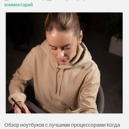
е
комментарий
р
ж
и
м
о
м
у
Обзор ноутбуков с лучшими процессорами Когда