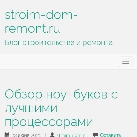
stroim-dom-
remont.ru
Блог строительства и ремонта
Основное
П
stroim-dom-remont.ru
е
меню
р
е
й
Обзор ноутбуков с
т
и
лучшими
к
процессорами
с
о
д
23 июня 2025
|
stroim_dom_r
|
Оставить