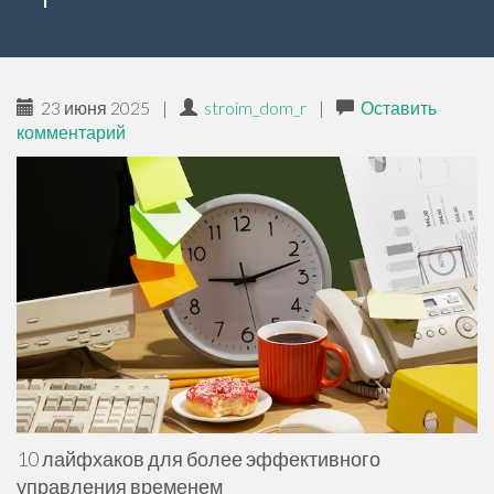
е
р
ж
и
23 июня 2025
|
stroim_dom_r
|
Оставить
м
комментарий
о
м
у
10 лайфхаков для более эффективного
управления временем