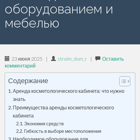
е
оборудованием и
р
мебелью
ж
и
м
о
м
23 июня 2025
|
stroim_dom_r
|
Оставить
у
комментарий
Содержание
Аренда косметологического кабинета: что нужно
знать
Преимущества аренды косметологического
кабинета
Экономия средств
Гибкость в выборе местоположения
Необходимое оборудование для