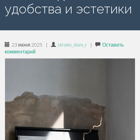
е
удобства и эстетики
р
ж
и
м
о
23 июня 2025
|
stroim_dom_r
|
Оставить
м
комментарий
у