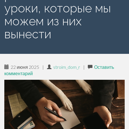
е
уроки, которые мы
р
можем из них
ж
и
вынести
м
о
м
у
22 июня 2025
|
stroim_dom_r
|
Оставить
комментарий