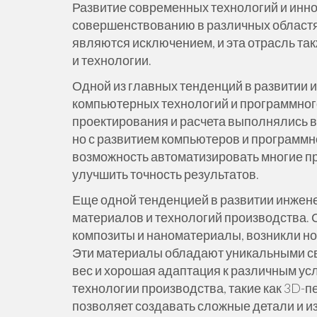
Развитие современных технологий и инн
совершенствованию в различных областях
являются исключением, и эта отрасль та
и технологии.
Одной из главных тенденций в развитии
компьютерных технологий и программног
проектирования и расчета выполнялись 
но с развитием компьютеров и программ
возможность автоматизировать многие пр
улучшить точность результатов.
Еще одной тенденцией в развитии инжен
материалов и технологий производства. 
композиты и наноматериалы, возникли н
Эти материалы обладают уникальными сво
вес и хорошая адаптация к различным ус
технологии производства, такие как 3D-п
позволяет создавать сложные детали и и