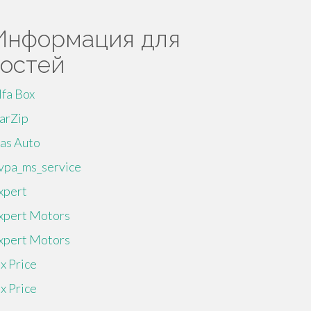
Информация для
гостей
lfa Box
arZip
as Auto
vpa_ms_service
xpert
xpert Motors
xpert Motors
ix Price
ix Price