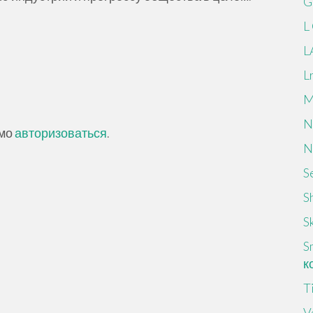
G
L
L
L
M
N
имо
авторизоваться
.
N
S
S
Sk
S
к
T
V