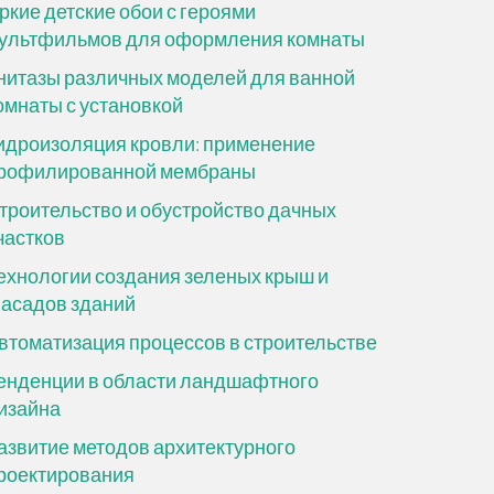
ркие детские обои с героями
ультфильмов для оформления комнаты
нитазы различных моделей для ванной
омнаты с установкой
идроизоляция кровли: применение
рофилированной мембраны
троительство и обустройство дачных
частков
ехнологии создания зеленых крыш и
асадов зданий
втоматизация процессов в строительстве
енденции в области ландшафтного
изайна
азвитие методов архитектурного
роектирования