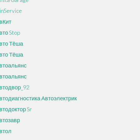
inService
вКит
вто Stop
вто Тёша
вто Тёша
втоальянс
втоальянс
втодвор_92
втодиагностика Автоэлектрик
втодоктор Sr
втозавр
втол