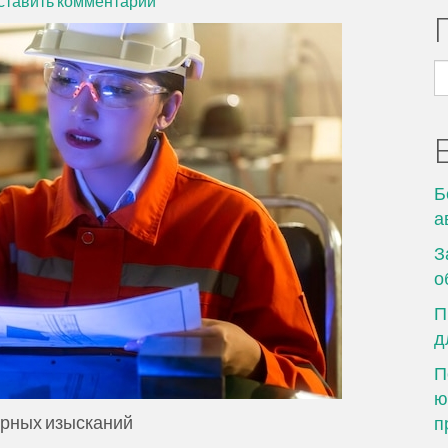
ставить комментарий
Н
Б
а
З
о
П
д
П
ю
ерных изысканий
п