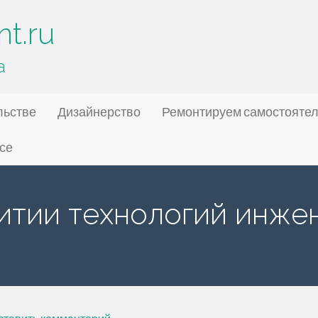
t.ru
а
льстве
Дизайнерство
Ремонтируем самостояте
се
витии технологий инже