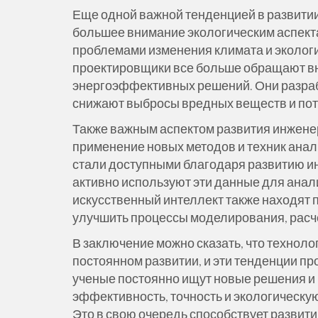
Еще одной важной тенденцией в развити
большее внимание экологическим аспект
проблемами изменения климата и экологи
проектировщики все больше обращают вн
энергоэффективных решений. Они разраб
снижают выбросы вредных веществ и потре
Также важным аспектом развития инжене
применение новых методов и техник анал
стали доступными благодаря развитию и
активно используют эти данные для анал
искусственный интеллект также находят 
улучшить процессы моделирования, расче
В заключение можно сказать, что технол
постоянном развитии, и эти тенденции пр
ученые постоянно ищут новые решения и 
эффективность, точность и экологическую
Это в свою очередь способствует развити