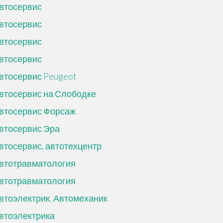
втосервис
втосервис
втосервис
втосервис
втосервис Peugeot
втосервис на Слободке
втосервис Форсаж
втосервис Эра
втосервис, автотехцентр
втотравматология
втотравматология
втоэлектрик, Автомеханик
втоэлектрика