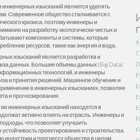
и инженерных изысканий является уделять
ам. Современное общество сталкивается с
ческого кризиса, поэтому инженеры и
имание на разработку экологически чистых и
атывают компоненты и системы, которые
A
бление ресурсов, такие как энергия и вода.
C
рных изысканий является разработка и
D
иза данных. Большие объемы данных (Big Data)
нформационных технологий, и инженеры
E
иза и принятия решений. Машинное обучение и
E
применение в инженерных изысканиях, позволяя
та и прогнозирования.
E
огии инженерных изысканий находятся в
E
одолжат активно влиять на отрасль. Инженеры и
F
подходы, что позволяет улучшить
F
 устойчивость проектирования и строительства.
ю индустрии и прогрессу общества в целом.