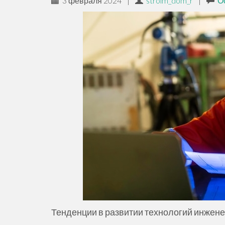
3 февраля 2024
|
stroim_dom_r
|
О
ж
и
м
о
м
у
Тенденции в развитии технологий инжен