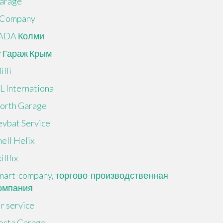
arage
 Company
ADA Колми
r Гараж Крым
illi
L International
orth Garage
evbat Service
hell Helix
illfix
mart-company, торгово-производственная
омпания
ir service
esta Garage