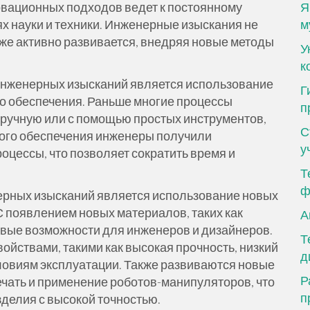
овационных подходов ведет к постоянному
Я
 науки и техники. Инженерные изыскания не
м
кже активно развивается, внедряя новые методы
У
к
 инженерных изысканий является использование
Г
о обеспечения. Раньше многие процессы
п
вручную или с помощью простых инструментов,
С
ного обеспечения инженеры получили
у
оцессы, что позволяет сократить время и
Т
ф
ерных изысканий является использование новых
С появлением новых материалов, таких как
А
овые возможности для инженеров и дизайнеров.
Т
йствами, такими как высокая прочность, низкий
д
ловиям эксплуатации. Также развиваются новые
Р
ечать и применение роботов-манипуляторов, что
п
зделия с высокой точностью.